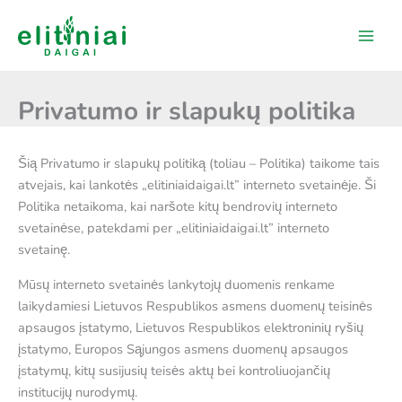
Pereiti
prie
turinio
Privatumo ir slapukų politika
Šią Privatumo ir slapukų politiką (toliau – Politika) taikome tais
atvejais, kai lankotės „elitiniaidaigai.lt” interneto svetainėje. Ši
Politika netaikoma, kai naršote kitų bendrovių interneto
svetainėse, patekdami per „elitiniaidaigai.lt” interneto
svetainę.
Mūsų interneto svetainės lankytojų duomenis renkame
laikydamiesi Lietuvos Respublikos asmens duomenų teisinės
apsaugos įstatymo, Lietuvos Respublikos elektroninių ryšių
įstatymo, Europos Sąjungos asmens duomenų apsaugos
įstatymų, kitų susijusių teisės aktų bei kontroliuojančių
institucijų nurodymų.