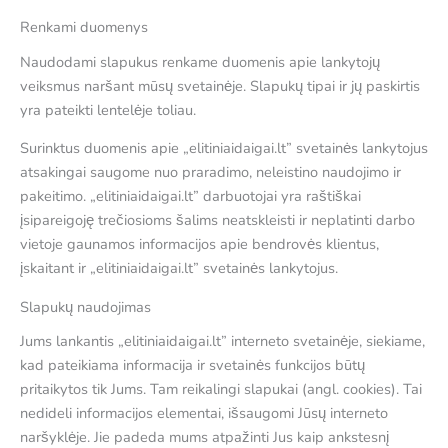
Renkami duomenys
Naudodami slapukus renkame duomenis apie lankytojų
veiksmus naršant mūsų svetainėje. Slapukų tipai ir jų paskirtis
yra pateikti lentelėje toliau.
Surinktus duomenis apie „elitiniaidaigai.lt” svetainės lankytojus
atsakingai saugome nuo praradimo, neleistino naudojimo ir
pakeitimo. „elitiniaidaigai.lt” darbuotojai yra raštiškai
įsipareigoję trečiosioms šalims neatskleisti ir neplatinti darbo
vietoje gaunamos informacijos apie bendrovės klientus,
įskaitant ir „elitiniaidaigai.lt” svetainės lankytojus.
Slapukų naudojimas
Jums lankantis „elitiniaidaigai.lt” interneto svetainėje, siekiame,
kad pateikiama informacija ir svetainės funkcijos būtų
pritaikytos tik Jums. Tam reikalingi slapukai (angl. cookies). Tai
nedideli informacijos elementai, išsaugomi Jūsų interneto
naršyklėje. Jie padeda mums atpažinti Jus kaip ankstesnį