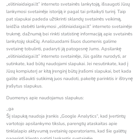
„elitiniaidaigai.lt” interneto svetainės lankytoją, išsaugoti Jūsų
lankymosi svetainėje istoriją ir pagal tai pritaikyti turinį. Taip
pat slapukai padeda užtikrinti sklandų svetainės veikimą,
leidžia stebėti lankymosi „elitiniaidaigai.lt” interneto svetainėje
trukmę, dažnumą bei rinkti statistinę informaciją apie svetainės
lankytojų skaičių. Analizuodami šiuos duomenis galime
svetainę tobulinti, padaryti ją patogesnę Jums. Apsilankę
„elitiniaidaigai.lt” interneto svetainėje, Jūs galite nurodyti, ar
sutinkate, kad būtų naudojami slapukai. Jei nesutinkate, kad į
Jūsų kompiuterį ar kitą įrenginį būtų įrašomi slapukai, bet kada
galite atšaukti sutikimą juos naudoti, pakeitę parinktis ir ištrynę
įrašytus slapukus.
Duomenys apie naudojamus slapukus:
_ga
Šį slapuką naudoja įrankis „Google Analytics“, kad įvertintų
vartotojo apsilankymo tikslus, parengtų ataskaitas apie
tinklalapio aktyvumą svetainių operatoriams, kad šie galėtų
pagerinti kliento patirtį lankantis svetainėje