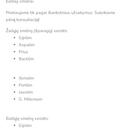
baltieji smidrai.
Prekiaujame tik pagal išankstinius užsakymus. Suteikiame
pilną konsultaciją!
Žaliųjų smidrų (šparagų) veislės:
Gijnlim
Aspalim
Prius
Backlim
Xenolim
Portlim
Javelim
G. Millenium
Baltųjų smidrų veislės:
Gijnlim