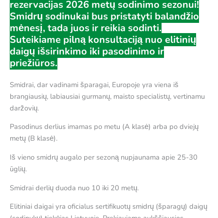
rezervacijas 2026 metų sodinimo sezonui!
Smidrų sodinukai bus pristatyti balandžio
mėnesį, tada juos ir reikia sodinti.
Suteikiame pilną konsultaciją nuo elitinių
daigų išsirinkimo iki pasodinimo ir
priežiūros.
Smidrai, dar vadinami šparagai, Europoje yra viena iš
brangiausių, labiausiai gurmanų, maisto specialistų, vertinamu
daržovių.
Pasodinus derlius imamas po metu (A klasė) arba po dviejų
metų (B klasė).
Iš vieno smidrų augalo per sezoną nupjaunama apie 25-30
ūglių.
Smidrai derlių duoda nuo 10 iki 20 metų.
Elitiniai daigai yra oficialus sertifikuotų smidrų (šparagų) daigų