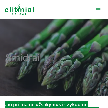
Pereiti
prie
turinio
Smidrai
Jau priimame užsakymus ir vykdome