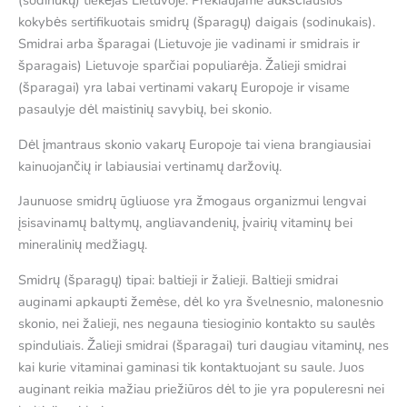
(sodinukų) tiekėjas Lietuvoje. Prekiaujame aukščiausios
kokybės sertifikuotais smidrų (šparagų) daigais (sodinukais).
Smidrai arba šparagai (Lietuvoje jie vadinami ir smidrais ir
šparagais) Lietuvoje sparčiai populiarėja. Žalieji smidrai
(šparagai) yra labai vertinami vakarų Europoje ir visame
pasaulyje dėl maistinių savybių, bei skonio.
Dėl įmantraus skonio vakarų Europoje tai viena brangiausiai
kainuojančių ir labiausiai vertinamų daržovių.
Jaunuose smidrų ūgliuose yra žmogaus organizmui lengvai
įsisavinamų baltymų, angliavandenių, įvairių vitaminų bei
mineralinių medžiagų.
Smidrų (šparagų) tipai: baltieji ir žalieji. Baltieji smidrai
auginami apkaupti žemėse, dėl ko yra švelnesnio, malonesnio
skonio, nei žalieji, nes negauna tiesioginio kontakto su saulės
spinduliais. Žalieji smidrai (šparagai) turi daugiau vitaminų, nes
kai kurie vitaminai gaminasi tik kontaktuojant su saule. Juos
auginant reikia mažiau priežiūros dėl to jie yra populeresni nei