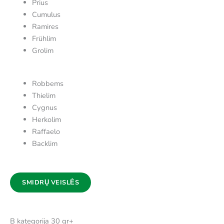
Prius
Cumulus
Ramires
Frühlim
Grolim
Robbems
Thielim
Cygnus
Herkolim
Raffaelo
Backlim
SMIDRŲ VEISLĖS
B kategorija 30 gr+